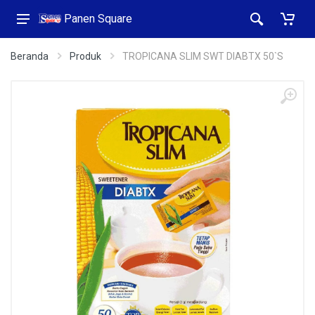
Panen Square
Beranda
Produk
TROPICANA SLIM SWT DIABTX 50`S