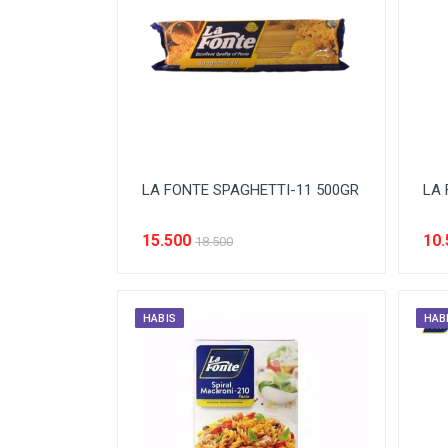
BODY CARE
BREAKFAST
BUMBU
CONFECTIONARY CANDY
CONFECTIONARY COKLAT
LA FONTE SPAGHETTI-11 500GR
LA 
ENERGY DRINK
FACE CARE
15.500
10.
18.500
FROZEN FOOD & ICE CREAM
GULA
HABIS
HAB
HAIR CARE
INSEKTISIDA
INSTANT