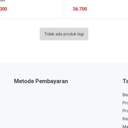
0GR
000
36.700
Tidak ada produk lagi
Metode Pembayaran
T
Be
Pr
Pr
Ke
Ma