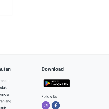
autan
Download
randa
oduk
omosi
Follow Us
ranjang
suk