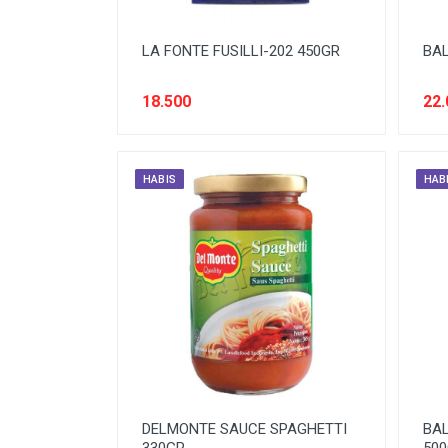
OBAT LUAR
LA FONTE FUSILLI-202 450GR
BAL
ORAL CARE
PASTA
18.500
22.
PENGHARUM RUMAH
PENYEGAR
HABIS
HAB
PERAWATAN DAPUR
PERAWATAN PAKAIAN
PERAWATAN RUMAH
PERAWATAN SEPATU & TAS
PERAWAWATAN MOBIL DAN
MOTOR
ROKOK
DELMONTE SAUCE SPAGHETTI
BAL
SIRUP