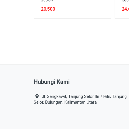
330GR
50
SNACK MODERN
20.500
24.
SNACK TRADISIONAL
SOFT DRINK
SUSU
Tanpa Kategori
TEH
TEPUNG
TITIPAN
Hubungi Kami
Jl. Sengkawit, Tanjung Selor Ilir / Hilir, Tanjung
Selor, Bulungan, Kalimantan Utara