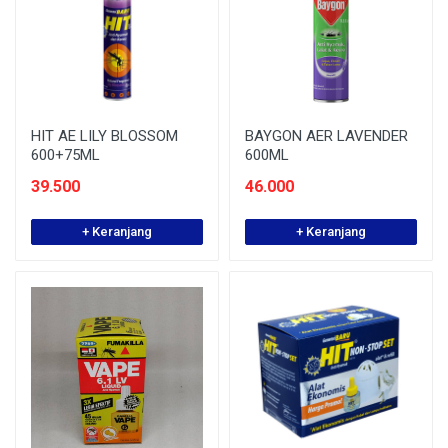
HIT AE LILY BLOSSOM
BAYGON AER LAVENDER
600+75ML
600ML
39.500
46.000
+ Keranjang
+ Keranjang