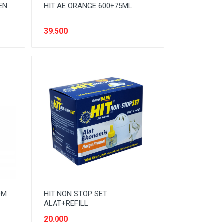
EN
HIT AE ORANGE 600+75ML
39.500
OM
HIT NON STOP SET
ALAT+REFILL
20.000