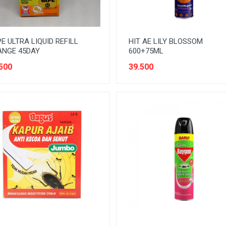
E ULTRA LIQUID REFILL
HIT AE LILY BLOSSOM
ANGE 45DAY
600+75ML
500
39.500