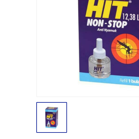
BODY CARE
BREAKFAST
BUMBU
CONFECTIONARY CANDY
CONFECTIONARY COKLAT
ENERGY DRINK
FACE CARE
FROZEN FOOD & ICE CREAM
GULA
HAIR CARE
INSEKTISIDA
INSTANT