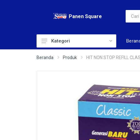
Panen Square
Beran
Kategori
ADULT DIAPERS
Beranda
Produk
HIT NON STOP REFILL CLA
AIR
ALAT KECANTIKAN
BABY DIAPERS
BABY TOILERIS
BAHAN KUE
BERAS
BISKUIT