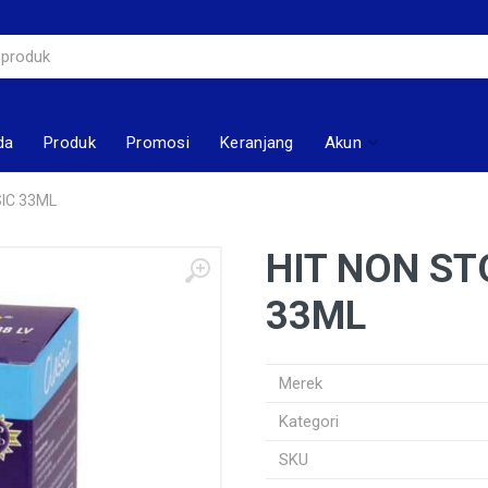
da
Produk
Promosi
Keranjang
Akun
SIC 33ML
HIT NON ST
33ML
Merek
Kategori
SKU