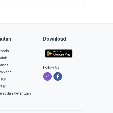
autan
Download
randa
oduk
omosi
Follow Us
ranjang
suk
ftar
arat dan Ketentuan