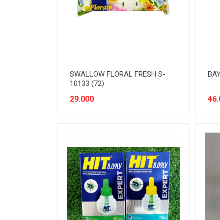
SNACK MODERN
SNACK TRADISIONAL
SOFT DRINK
SUSU
SWALLOW FLORAL FRESH S-
BAY
Tanpa Kategori
10133 (72)
TEH
29.000
46.
TEPUNG
TITIPAN