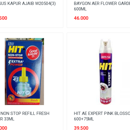
US KAPUR AJAIB W20504(3)
BAYGON AER FLOWER GARD
600ML
500
46.000
 NON STOP REFILL FRESH
HIT AE EXPERT PINK BLOSS
R 33ML
600+75ML
000
39.500