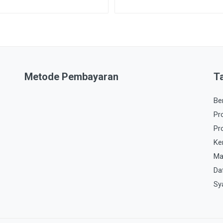
Metode Pembayaran
T
Be
Pr
Pr
Ke
Ma
Da
Sy