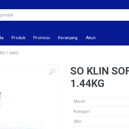
da
Produk
Promosi
Keranjang
Akun
AH 1.44KG
SO KLIN S
1.44KG
Merek
Kategori
SKU