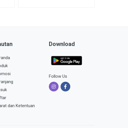
autan
Download
randa
oduk
omosi
Follow Us
ranjang
suk
ftar
arat dan Ketentuan