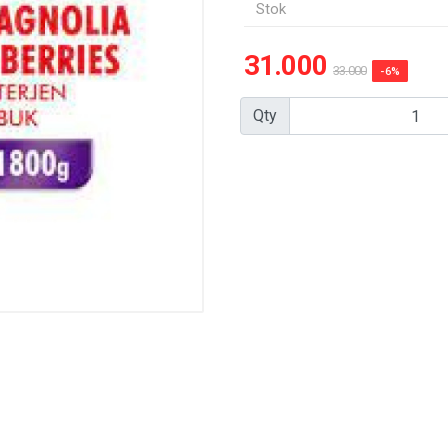
Stok
31.000
33.000
-6%
Qty