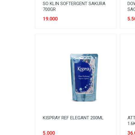
SO KLIN SOFTERGENT SAKURA
DOW
700GR
SA
19.000
5.5
KISPRAY REF ELEGANT 200ML
AT
1.6
5.000
36.