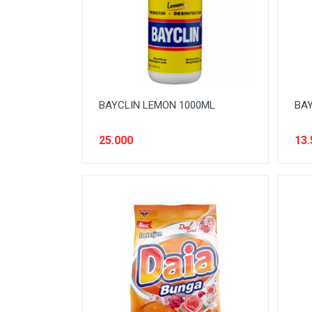
SNACK MODERN
SNACK TRADISIONAL
SOFT DRINK
SUSU
BAYCLIN LEMON 1000ML
BAY
Tanpa Kategori
TEH
25.000
13.
TEPUNG
TITIPAN