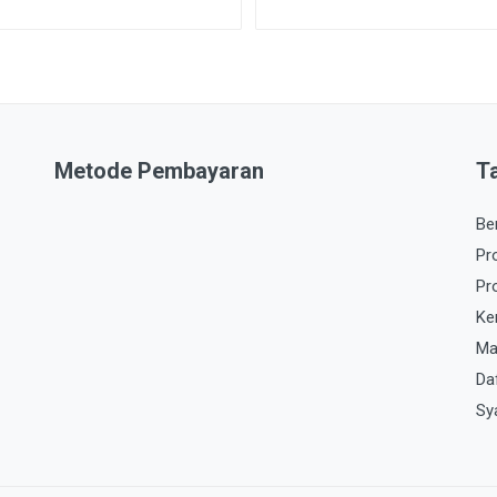
Metode Pembayaran
T
Be
Pr
Pr
Ke
Ma
Da
Sy