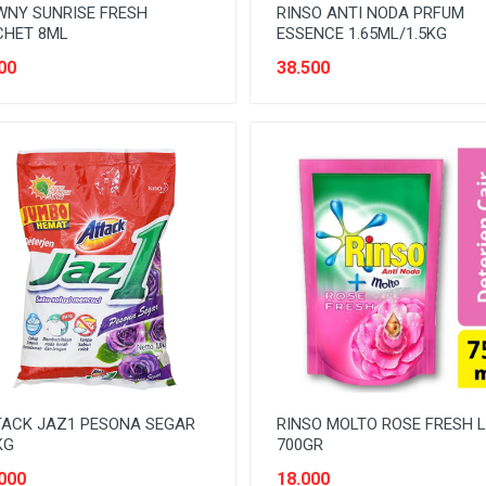
NY SUNRISE FRESH
RINSO ANTI NODA PRFUM
CHET 8ML
ESSENCE 1.65ML/1.5KG
00
38.500
TACK JAZ1 PESONA SEGAR
RINSO MOLTO ROSE FRESH L
KG
700GR
000
18.000