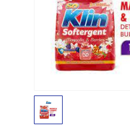
BODY CARE
BREAKFAST
BUMBU
CONFECTIONARY CANDY
CONFECTIONARY COKLAT
ENERGY DRINK
FACE CARE
FROZEN FOOD & ICE CREAM
GULA
HAIR CARE
INSEKTISIDA
INSTANT