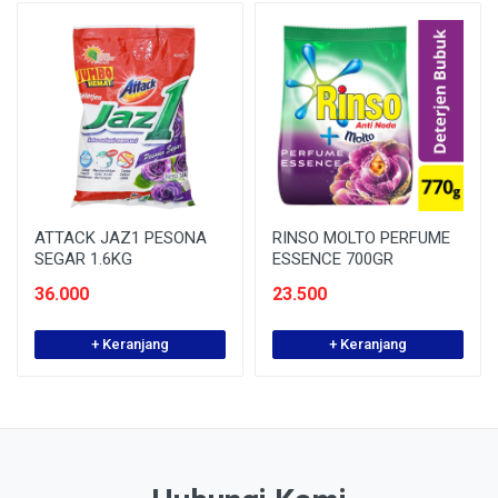
ATTACK JAZ1 PESONA
RINSO MOLTO PERFUME
SEGAR 1.6KG
ESSENCE 700GR
36.000
23.500
+ Keranjang
+ Keranjang