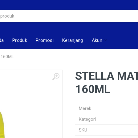
da
Produk
Promosi
Keranjang
Akun
 160ML
STELLA MAT
160ML
Merek
Kategori
SKU