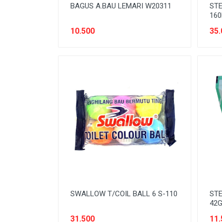
BAGUS A.BAU LEMARI W20311
STE
16
10.500
35.
SWALLOW T/COIL BALL 6 S-110
STE
42
31.500
11.