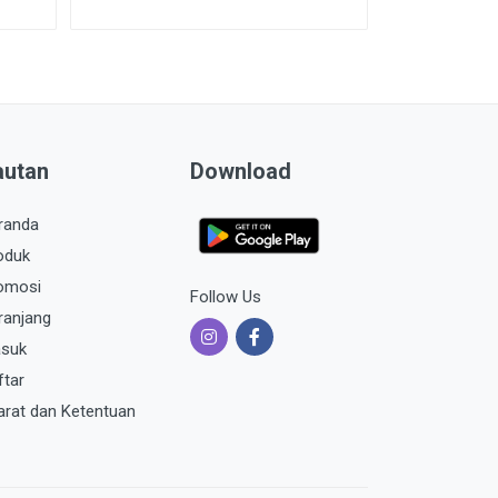
autan
Download
randa
oduk
omosi
Follow Us
ranjang
suk
ftar
arat dan Ketentuan