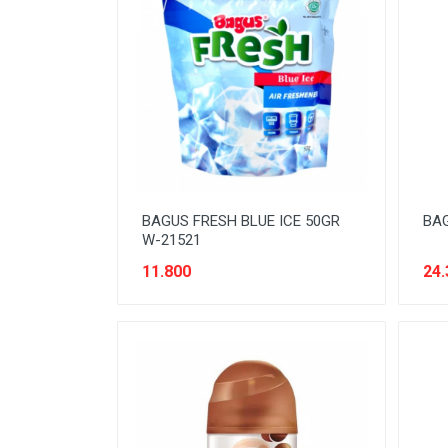
OBAT LUAR
ORAL CARE
PASTA
PENGHARUM RUMAH
PENYEGAR
PERAWATAN DAPUR
BAGUS FRESH BLUE ICE 50GR
BAG
PERAWATAN PAKAIAN
W-21521
11.800
24.
PERAWATAN RUMAH
PERAWATAN SEPATU & TAS
PERAWAWATAN MOBIL DAN
MOTOR
ROKOK
SIRUP