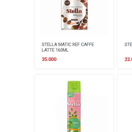
SNACK MODERN
SNACK TRADISIONAL
SOFT DRINK
SUSU
STELLA MATIC REF CAFFE
STE
Tanpa Kategori
LATTE 160ML
TEH
35.000
22.
TEPUNG
TITIPAN