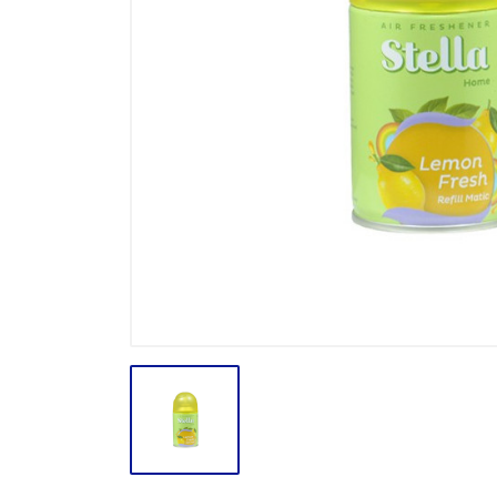
BODY CARE
BREAKFAST
BUMBU
CONFECTIONARY CANDY
CONFECTIONARY COKLAT
ENERGY DRINK
FACE CARE
FROZEN FOOD & ICE CREAM
GULA
HAIR CARE
INSEKTISIDA
INSTANT