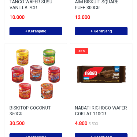
TANGO WAFER SUSU
AIM BISKUIT SQUARE
VANILLA 7GR
PUFF 300GR
10.000
12.000
+ Keranjang
+ Keranjang
-13%
BISKITOP COCONUT
NABATI RICHOCO WAFER
350GR
COKLAT 110GR
30.500
4.800
5.500