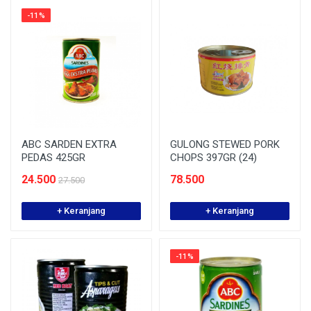
-11%
ABC SARDEN EXTRA
GULONG STEWED PORK
PEDAS 425GR
CHOPS 397GR (24)
24.500
78.500
27.500
+ Keranjang
+ Keranjang
-11%