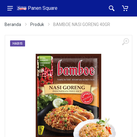
Panen Square
Beranda
Produk
BAMBOE NASI GORENG 40GR
HABIS