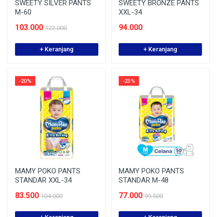
SWEETY SILVER PANTS
SWEETY BRONZE PANTS
M-60
XXL-34
103.000
94.000
122.000
+ Keranjang
+ Keranjang
-20%
-23%
MAMY POKO PANTS
MAMY POKO PANTS
STANDAR XXL-34
STANDAR M-48
83.500
77.000
104.000
99.500