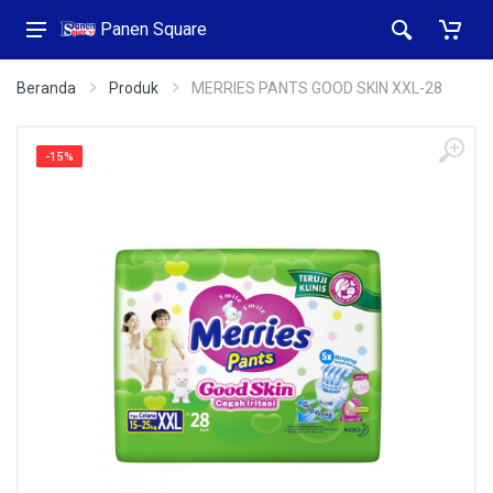
Panen Square
Beranda
Produk
MERRIES PANTS GOOD SKIN XXL-28
-15%