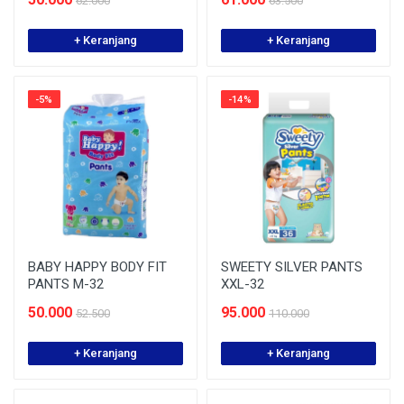
62.000
63.500
+ Keranjang
+ Keranjang
-5%
-14%
BABY HAPPY BODY FIT
SWEETY SILVER PANTS
PANTS M-32
XXL-32
50.000
95.000
52.500
110.000
+ Keranjang
+ Keranjang