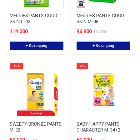
MERRIES PANTS GOOD
MERRIES PANTS GOOD
SKIN L-42
SKIN M-48
114.000
96.900
114.000
+ Keranjang
+ Keranjang
-19%
-4%
SWEETY BRONZE PANTS
BABY HAPPY PANTS
M-32
CHARACTER M-34+2
50.000
61.000