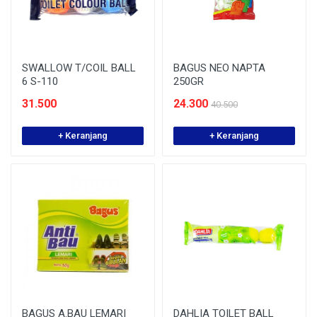
SWALLOW T/COIL BALL
BAGUS NEO NAPTA
6 S-110
250GR
31.500
24.300
40.500
+ Keranjang
+ Keranjang
BAGUS A.BAU LEMARI
DAHLIA TOILET BALL