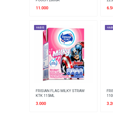
POUCH 280GR
22
SNACK MODERN
11.000
6.5
SNACK TRADISIONAL
SOFT DRINK
HABIS
HAB
SUSU
Tanpa Kategori
TEH
TEPUNG
TITIPAN
FRISIAN FLAG MILKY STRAW
FRI
KTK 115ML
11
3.000
3.2