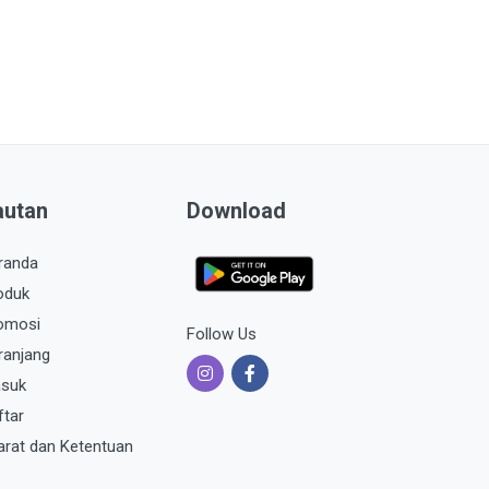
autan
Download
randa
oduk
omosi
Follow Us
ranjang
suk
ftar
arat dan Ketentuan