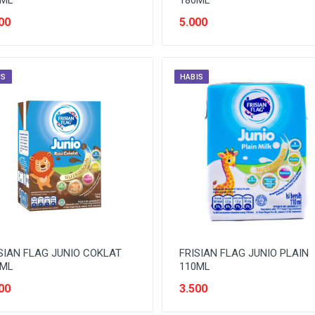
5ML
180ML
00
5.000
IS
HABIS
SIAN FLAG JUNIO COKLAT
FRISIAN FLAG JUNIO PLAIN
0ML
110ML
00
3.500