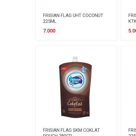
OBAT LUAR
FRISIAN FLAG UHT COCONUT
FRI
ORAL CARE
225ML
KTK
PASTA
7.000
5.0
PENGHARUM RUMAH
PENYEGAR
PERAWATAN DAPUR
PERAWATAN PAKAIAN
PERAWATAN RUMAH
PERAWATAN SEPATU & TAS
PERAWAWATAN MOBIL DAN
MOTOR
ROKOK
FRISIAN FLAG SKM COKLAT
FRI
SIRUP