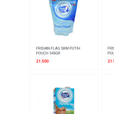
BODY CARE
BREAKFAST
BUMBU
CONFECTIONARY CANDY
CONFECTIONARY COKLAT
FRISIAN FLAG SKM PUTIH
FRI
ENERGY DRINK
POUCH 545GR
PO
FACE CARE
21.500
21.
FROZEN FOOD & ICE CREAM
GULA
HAIR CARE
INSEKTISIDA
INSTANT